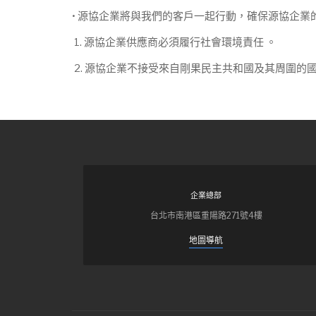
• 源協企業將與我們的客戶一起行動，確保源協企
1. 源協企業供應商必須履行社會環境責任 。
2. 源協企業不接受來自剛果民主共和國及其周圍的
企業總部
台北市南港區重陽路271號4樓
地圖導航